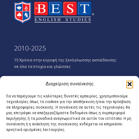
2010-2025
15 Χρόνια στην κορυφή της ξενόγλωσσης εκπαίδευσης
σε όλα τα πτυχία και γλώσσες
Διαχείριση συναίνεσης
Για να παρέχουμε τις καλύτερες δυνατές εμπειρίες, χρησιμοποιούμε
τεχνολογίες όπως τα cookies για την αποθήκευση ή/και την πρόσβαση
Διεύθυνση
σε πληροφορίες συσκευής. Η συναίνεση σε αυτές τις τεχνολογίες θα
μας επιτρέψει να επεξεργαζόμαστε δεδομένα όπως η συμπεριφορά
ΒEST ENGLISH STUDIES
περιήγησης ή τα μοναδικά αναγνωριστικά σε αυτόν τον ιστότοπο. Η μη
Εξειδικευμένο Κέντρο Αγγλικής Γλώσσας
συναίνεση ή η ανάκληση της συναίνεσης ενδέχεται να επηρεάσει
Λεωφ. Δημοκρατίας 73, Μελίσσια, T.K. 151 27,
αρνητικά ορισμένες λειτουργίες.
Τηλ.:
210 8100084
&
210 8100085